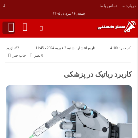
درباره ما
تماس با ما
جمعه, ۱۶ مرداد , ۱۴۰۵
کد خبر : 4100
تاریخ انتشار : شنبه 3 فوریه 2024 - 11:45
62 بازدید
0 نظر
چاپ خبر
کاربرد رباتیک در پزشکی