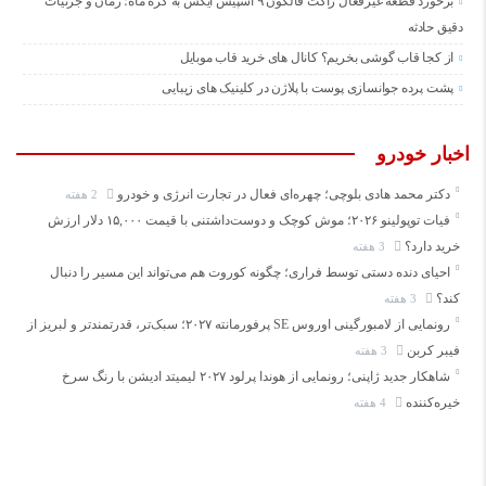
برخورد قطعه غیرفعال راکت فالکون ۹ اسپیس ایکس به کره ماه؛ زمان و جزئیات
دقیق حادثه
از کجا قاب گوشی بخریم؟ کانال های خرید قاب موبایل
پشت پرده جوانسازی پوست با پلاژن در کلینیک های زیبایی
اخبار خودرو
دکتر محمد هادی بلوچی؛ چهره‌ای فعال در تجارت انرژی و خودرو
2 هفته
فیات توپولینو ۲۰۲۶؛ موش کوچک و دوست‌داشتنی با قیمت ۱۵,۰۰۰ دلار ارزش
خرید دارد؟
3 هفته
احیای دنده دستی توسط فراری؛ چگونه کوروت هم می‌تواند این مسیر را دنبال
کند؟
3 هفته
رونمایی از لامبورگینی اوروس SE پرفورمانته ۲۰۲۷؛ سبک‌تر، قدرتمندتر و لبریز از
فیبر کربن
3 هفته
شاهکار جدید ژاپنی؛ رونمایی از هوندا پرلود ۲۰۲۷ لیمیتد ادیشن با رنگ سرخ
خیره‌کننده
4 هفته