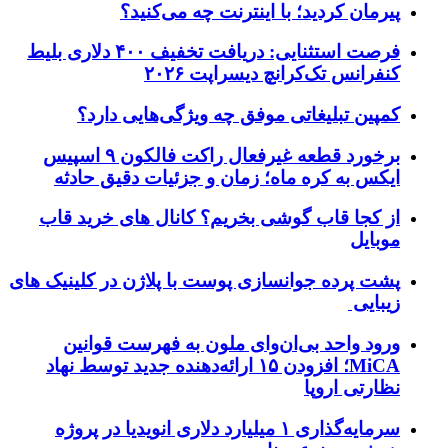
پیرمان کردید؛ با اینترنت چه می‌کنید؟
فرصت استثنایی: دریافت تخفیف ۴۰۰ دلاری بلیط
کنفرانس تک‌کرانچ دیسراپت ۲۰۲۶
کمپین تبلیغاتی موفق چه ویژگی‌هایی دارد؟
برخورد قطعه غیرفعال راکت فالکون ۹ اسپیس
ایکس به کره ماه؛ زمان و جزئیات دقیق حادثه
از کجا قاب گوشی بخریم؟ کانال های خرید قاب
موبایل
پشت پرده جوانسازی پوست با پلاژن در کلینیک های
زیبایی
ورود واحد بی‌ان‌وای ملون به فهرست قوانین
MiCA؛ افزودن ۱۵ ارائه‌دهنده جدید توسط نهاد
نظارتی اروپا
سرمایه‌گذاری ۱ میلیارد دلاری انویدیا در پروژه