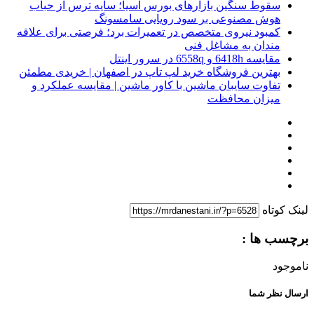
سقوط سنگین بازارهای بورس آسیا؛ سایه ترس از حباب
هوش مصنوعی بر سود رویایی سامسونگ
کمبود نیروی متخصص در تعمیرات برد؛ فرصتی برای علاقه
‌مندان به مشاغل فنی
مقایسه 6418h و 6558q در سرور اینتل
بهترین فروشگاه خرید لپ تاپ در اصفهان | خریدی مطمئن
تفاوت سایبان ماشین با کاور ماشین | مقایسه عملکرد و
میزان محافظت
لینک کوتاه
برچسب ها :
ناموجود
ارسال نظر شما