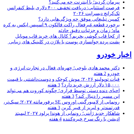
پیرمان کردید؛ با اینترنت چه می‌کنید؟
فرصت استثنایی: دریافت تخفیف ۴۰۰ دلاری بلیط کنفرانس
تک‌کرانچ دیسراپت ۲۰۲۶
کمپین تبلیغاتی موفق چه ویژگی‌هایی دارد؟
برخورد قطعه غیرفعال راکت فالکون ۹ اسپیس ایکس به کره
ماه؛ زمان و جزئیات دقیق حادثه
از کجا قاب گوشی بخریم؟ کانال های خرید قاب موبایل
پشت پرده جوانسازی پوست با پلاژن در کلینیک های زیبایی
اخبار خودرو
دکتر محمد هادی بلوچی؛ چهره‌ای فعال در تجارت انرژی و
خودرو
2 هفته
فیات توپولینو ۲۰۲۶؛ موش کوچک و دوست‌داشتنی با قیمت
۱۵,۰۰۰ دلار ارزش خرید دارد؟
3 هفته
احیای دنده دستی توسط فراری؛ چگونه کوروت هم می‌تواند
این مسیر را دنبال کند؟
3 هفته
رونمایی از لامبورگینی اوروس SE پرفورمانته ۲۰۲۷؛ سبک‌تر،
قدرتمندتر و لبریز از فیبر کربن
3 هفته
شاهکار جدید ژاپنی؛ رونمایی از هوندا پرلود ۲۰۲۷ لیمیتد
ادیشن با رنگ سرخ خیره‌کننده
4 هفته