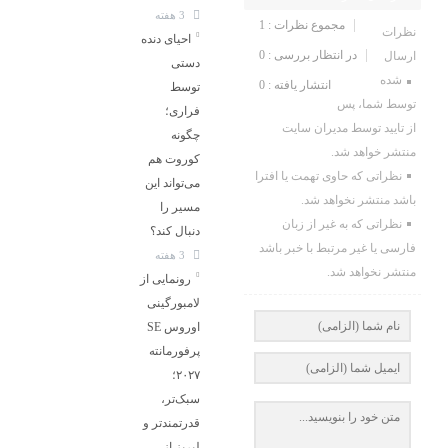
3 هفته
مجموع نظرات : 1
نظرات
احیای دنده
در انتظار بررسی : 0
ارسال
دستی
شده
انتشار یافته : 0
توسط
توسط شما، پس
فراری؛
از تایید توسط مدیران سایت
چگونه
منتشر خواهد شد.
کوروت هم
نظراتی که حاوی تهمت یا افترا
می‌تواند این
باشد منتشر نخواهد شد.
مسیر را
نظراتی که به غیر از زبان
دنبال کند؟
فارسی یا غیر مرتبط با خبر باشد
3 هفته
منتشر نخواهد شد.
رونمایی از
لامبورگینی
اوروس SE
پرفورمانته
۲۰۲۷؛
سبک‌تر،
قدرتمندتر و
لبریز از