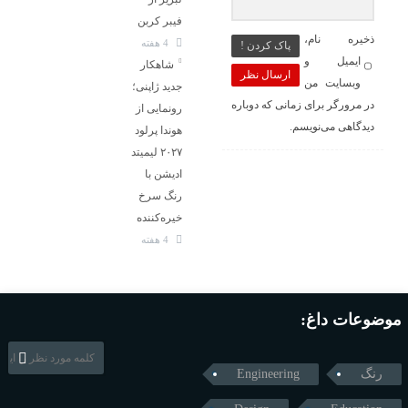
فیبر کربن
ذخیره نام،
4 هفته
پاک کردن !
ایمیل و
شاهکار
ارسال نظر
وبسایت من
جدید ژاپنی؛
در مرورگر برای زمانی که دوباره
رونمایی از
دیدگاهی می‌نویسم.
هوندا پرلود
۲۰۲۷ لیمیتد
ادیشن با
رنگ سرخ
خیره‌کننده
4 هفته
موضوعات داغ:
رنگ
Engineering