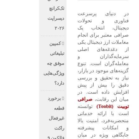
تک‌کرانچ
در دنیای پرسرعت
دیسراپت
فناوری و تحولات
دیجیتال، انتخاب یک
۲۰۲۶
صرافی معتبر برای انجام
معاملات ارز دیجیتال یکی
کمپین
از دغدغه‌های اصلی
تبلیغاتی
سرمایه‌گذاران و
موفق چه
معامله‌گران است. تنوع
گزینه‌های موجود در بازار،
ویژگی‌هایی
نیاز به تحقیق و بررسی
دارد؟
دقیق را بیش از پیش
افزایش داده است. در
برخورد
میان این رقابت،
صرافی
توبیت (Toobit)
توانسته
قطعه
است با ارائه خدماتی
غیرفعال
منحصر‌به‌فرد، امنیت بالا
و امکانات پیشرفته
راکت
جایگاهی ویژه در میان
فالکون ۹