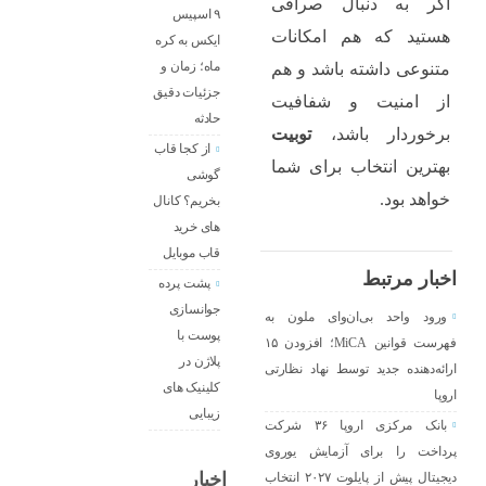
اگر به دنبال صرافی
۹ اسپیس
هستید که هم امکانات
ایکس به کره
ماه؛ زمان و
متنوعی داشته باشد و هم
جزئیات دقیق
از امنیت و شفافیت
حادثه
برخوردار باشد،
توبیت
از کجا قاب
بهترین انتخاب برای شما
گوشی
خواهد بود.
بخریم؟ کانال
های خرید
قاب موبایل
اخبار مرتبط
پشت پرده
جوانسازی
ورود واحد بی‌ان‌وای ملون به
پوست با
فهرست قوانین MiCA؛ افزودن ۱۵
پلاژن در
ارائه‌دهنده جدید توسط نهاد نظارتی
کلینیک های
اروپا
زیبایی
بانک مرکزی اروپا ۳۶ شرکت
پرداخت را برای آزمایش یوروی
اخبار
دیجیتال پیش از پایلوت ۲۰۲۷ انتخاب