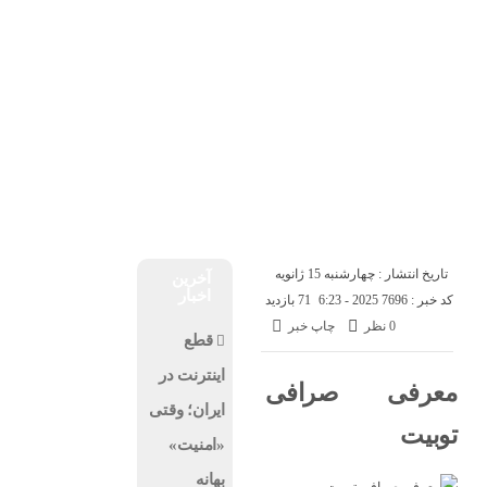
درباره ما
تماس با ما
شنبه, ۱۷ مرداد , ۱۴۰۵
اخبار فناوری
اخبار شرکت ها
اخبار موبایل
کسب و کار
هوش مصنوعی
ارز دیجیتال
تاریخ انتشار : چهارشنبه 15 ژانویه
آخرین
اخبار
کد خبر : 7696
2025 - 6:23
71 بازدید
0 نظر
چاپ خبر
قطع
اینترنت در
معرفی صرافی
ایران؛ وقتی
توبیت
«امنیت»
بهانه