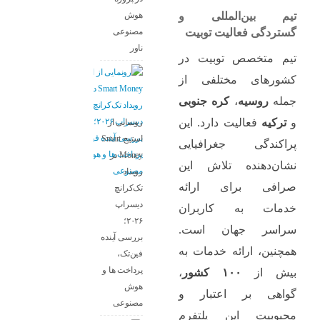
هوش
تیم بین‌المللی و
مصنوعی
گستردگی فعالیت توبیت
ناور
تیم متخصص توبیت در
کشورهای مختلفی از
جمله
روسیه
،
کره جنوبی
و
ترکیه
فعالیت دارد. این
رونمایی از
استیج Smart
پراکندگی جغرافیایی
Money در
نشان‌دهنده تلاش این
رویداد
صرافی برای ارائه
تک‌کرانچ
دیسراپ
خدمات به کاربران
۲۰۲۶؛
سراسر جهان است.
بررسی آینده
همچنین، ارائه خدمات به
فین‌تک،
پرداخت‌ ها و
بیش از
۱۰۰ کشور
،
هوش
گواهی بر اعتبار و
مصنوعی
محبوبیت این پلتفرم