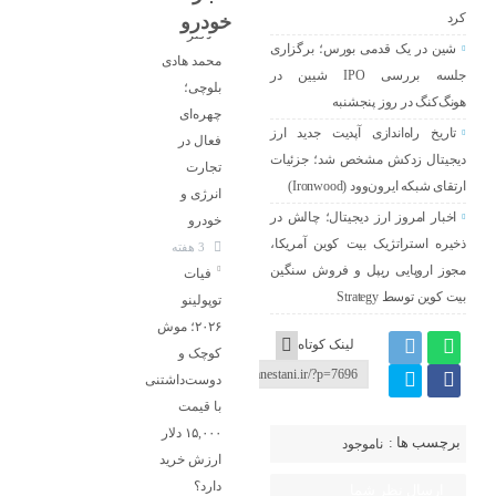
کرد
خودرو
دکتر
شین در یک قدمی بورس؛ برگزاری
محمد هادی
جلسه بررسی IPO شیین در
بلوچی؛
هونگ‌کنگ در روز پنجشنبه
چهره‌ای
تاریخ راه‌اندازی آپدیت جدید ارز
فعال در
دیجیتال زدکش مشخص شد؛ جزئیات
تجارت
ارتقای شبکه ایرون‌وود (Ironwood)
انرژی و
اخبار امروز ارز دیجیتال؛ چالش در
خودرو
ذخیره استراتژیک بیت کوین آمریکا،
3 هفته
مجوز اروپایی ریپل و فروش سنگین
فیات
بیت کوین توسط Strategy
توپولینو
۲۰۲۶؛ موش
لینک کوتاه
کوچک و
دوست‌داشتنی
با قیمت
۱۵,۰۰۰ دلار
برچسب ها :
ناموجود
ارزش خرید
دارد؟
ارسال نظر شما