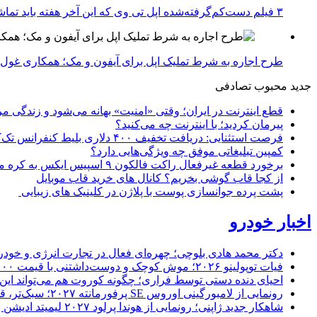
۳ فیلم دست‌کم‌گرفته‌شده اپل تی وی که این آخر هفته باید تماشا کنید
طرح اجاره به شرط تملیک اپل برای آیفون و مک؛ همکاری غول فناوری ب
جدید
محبوب
تصادفی
قطع اینترنت در ایران؛ وقتی «امنیت» بهانه می‌شود و زندگی مر
پیرمان کردید؛ با اینترنت چه می‌کنید؟
فرصت استثنایی: دریافت تخفیف ۴۰۰ دلاری بلیط کنفرانس تک‌کرانچ دیسراپت ۲۰۲۶
کمپین تبلیغاتی موفق چه ویژگی‌هایی دارد؟
برخورد قطعه غیرفعال راکت فالکون ۹ اسپیس ایکس به کره ماه؛ زمان و جزئیات دقیق حادثه
از کجا قاب گوشی بخریم؟ کانال های خرید قاب موبایل
پشت پرده جوانسازی پوست با پلاژن در کلینیک های زیبایی
اخبار خودرو
دکتر محمد هادی بلوچی؛ چهره‌ای فعال در تجارت انرژی و خودر
فیات توپولینو ۲۰۲۶؛ موش کوچک و دوست‌داشتنی با قیمت ۱۵,۰۰۰ دلار ارزش خرید دارد؟
احیای دنده دستی توسط فراری؛ چگونه کوروت هم می‌تواند این 
رونمایی از لامبورگینی اوروس SE پرفورمانته ۲۰۲۷؛ سبک‌تر، قدرتمندتر و لبریز از فیبر کربن
شاهکار جدید ژاپنی؛ رونمایی از هوندا پرلود ۲۰۲۷ لیمیتد ادیشن با رنگ سرخ خیره‌کننده