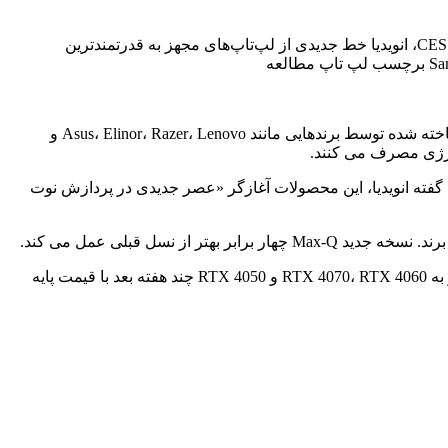
انویدیا می‌گوید جدیدترین لپ‌تاپ‌های سری Nvidia Studio با سخت‌افزار پرقدرت «عصر جدیدی را در پردازش لپ‌تاپ آغاز می‌کنند». در CES 2023، انویدیا خط جدیدی از لپ‌تاپ‌های مجهز به قدرتمندترین
در CES 2023، انویدیا خط جدیدی از لپ‌تاپ‌های مجهز به قدرتمندترین پردازنده‌های گرافیکی این شرکت را معرفی کرد. لپ تاپ های جدید ساخته شده توسط برندهایی مانند Asus، Elinor، Razer، Lenovo و
Nvi تجربه‌ای لذت‌بخش از بازی را به همراه دارند. به گفته انویدیا، این محصولات آغازگر «عصر جدیدی در پردازش نوت
انویدیا می گوید لپ تاپ های استودیویی مجهز به RTX 4090 و RTX 4080 ماه آینده با قیمت پایه 1999 دلار عرضه خواهند شد. مدل های مجهز به RTX 4070، RTX 4060 و RTX 4050 چند هفته بعد با قیمت پایه