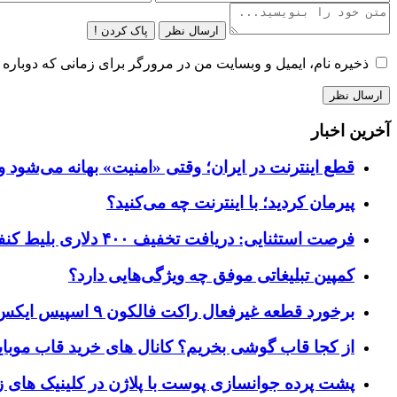
ارسال نظر
پاک کردن !
ذخیره نام، ایمیل و وبسایت من در مرورگر برای زمانی که دوباره 
آخرین اخبار
قطع اینترنت در ایران؛ وقتی «امنیت» بهانه می‌شود و
پیرمان کردید؛ با اینترنت چه می‌کنید؟
فرصت استثنایی: دریافت تخفیف ۴۰۰ دلاری بلیط کنفرانس تک‌کرانچ دیسراپت ۲۰۲۶
کمپین تبلیغاتی موفق چه ویژگی‌هایی دارد؟
برخورد قطعه غیرفعال راکت فالکون ۹ اسپیس ایکس به کره ماه؛ زمان و جزئیات دقیق حادثه
از کجا قاب گوشی بخریم؟ کانال های خرید قاب موبای
پشت پرده جوانسازی پوست با پلاژن در کلینیک های ز