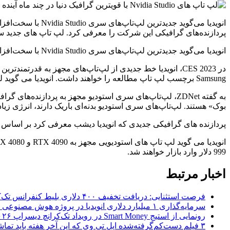
پردازنده‌های گرافیکی این شرکت را معرفی کرد. لپ تاپ های جدید ساخته شده توسط برندهایی مانند er، Lenovo
انویدیا می‌گوید جدیدترین لپ‌تاپ‌های سری Nvidia Studio با سخت‌افزار پرقدرت «عصر جدیدی را در پردازش لپ‌تاپ آغاز می‌کنند».
Samsung برچسب لپ تاپ مطالعه را خواهند داشت. انویدیا می گوید لپ تاپ های سری استودیو تا سه برابر کمتر از پرچمداران نسل قبلی انرژی مصرف می کنند.
بوک» هستند. لپ‌تاپ‌های سری استودیو بدنه‌ای باریک دارند، انرژی زیاد
پردازنده های گرافیکی جدیدی که انویدیا دیشب معرفی کرد بر اساس معماری Ada Lovelace هستند و از فناوری نسل پنجم Max-Q بهره می برند. نسخه جدید Max-Q چهار برابر بهتر از
999 دلار وارد بازار خواهند شد.
اخبار مرتبط
فرصت استثنایی: دریافت تخفیف ۴۰۰ دلاری بلیط کنفرانس تک‌کرانچ دیسراپت ۲۰۲۶
سرمایه‌گذاری ۱ میلیارد دلاری انویدیا در پروژه هوش مصنوعی ناور
رونمایی از استیج Smart Money در رویداد تک‌کرانچ دیسراپ ۲۰۲۶؛ بررسی آینده فین‌تک، پرداخت‌ ها و هوش مصنوعی
۳ فیلم دست‌کم‌گرفته‌شده اپل تی وی که این آخر هفته باید تماشا کنید