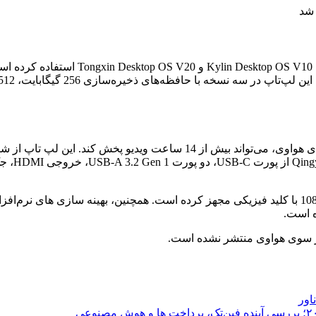
هواوی در Qingyun L420x از دو سیستم‌عا
از سوی هواوی منتشر نشده است.