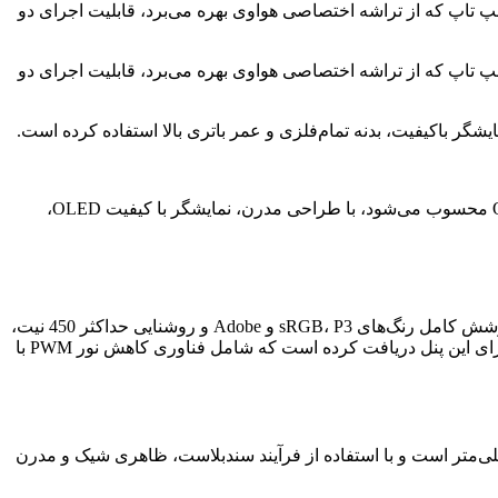
به تازگی از لپ‌ تاپ جدید خود با نام Qingyun L420x رونمایی کرده است. این لپ‌ تاپ که از تراشه اختصاصی هواوی بهره می‌برد، قابلیت اجرای دو
 جدید خود با نام Qingyun L420x رونمایی کرده است. این لپ‌ تاپ که از تراشه اختصاصی هواوی بهره می‌برد، قابلیت اجرای دو
هواوی بار دیگر با لپ‌ تاپ جدید خود، Qingyun L420x، وارد عرصه رقابت شده است. این لپ‌ تاپ که نسخه به‌روز شده‌ی مدل Qingyun L420 محسوب می‌شود، با طراحی مدرن، نمایشگر با کیفیت OLED،
Qingyun L420x به یک نمایشگر 14.2 اینچی OLED با وضوح 2880 در 1920 پیکسل مجهز شده است. این نمایشگر با نرخ نوسازی 120 هرتز، پوشش کامل رنگ‌های sRGB، P3 و Adobe و روشنایی حداکثر 450 نیت،
تصاویر شفاف و رنگ‌های زنده را به نمایش می‌گذارد. هواوی برای حفاظت از چشمان کاربران، گواهی TÜV Rheinland Eye Comfort را نیز برای این پنل دریافت کرده است که شامل فناوری کاهش نور PWM با
جدید هواوی با بدنه‌ی تمام فلزی و وزن 1.32 کیلوگرم، دستگاهی سبک و قابل حمل است. ابعاد این دستگاه 312.6 در 226.8 در 14.5 میلی‌متر است و با استفاده از فرآیند سندبلاست، ظاهری شیک و مدرن