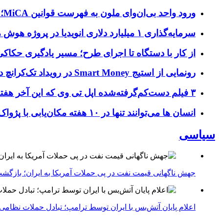
ورود واحد بی‌ان‌وای ملون به فهرست قوانین MiCA؛ افزودن ۱۵ ارائه‌دهنده جدید توسط نهاد نظارتی اروپا
سرمایه‌گذاری ۱ میلیارد دلاری انویدیا در پروژه هوش مصنوعی ناور
از کار با دستگاه تا اجرای طرح؛ مسیر یادگیری حکاکی 
رونمایی از استیج Smart Money در رویداد تک‌کرانچ دیسراپ ۲۰۲۶؛ بررسی آینده فین‌تک، پرداخت‌ ها و هوش مصنوعی
۳ فیلم دست‌کم‌گرفته‌شده اپل تی وی که این آخر هفته باید تماشا کنید
انسان‌ ها می‌توانند تنها در ۱۰ هفته مکان‌یابی با پژواک را بیاموزند؛ کشف بازسیم‌کشی و تغییر ساختار مغز با مکان‌یابی صوتی
سیاسی
جهش ناگهانی قیمت نفت در پی حملات آمریکا به ایران؛ بازگشت
اعلام پایان آتش‌بس با ایران توسط ترامپ؛ تبادل حملات نظامی