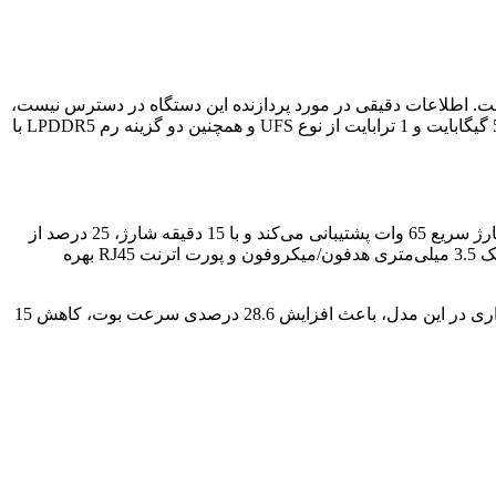
مل مبتنی بر لینوکس، یعنی Kylin Desktop OS V10 و Tongxin Desktop OS V20 استفاده کرده است. اطلاعات دقیقی در مورد پردازنده این دستگاه در دسترس نیست،
اما احتمالا از تراشه Kirin اختصاصی هواوی در آن استفاده شده است. این لپ‌تاپ در سه نسخه با حافظه‌های ذخیره‌سازی 256 گیگابایت، 512 گیگابایت و 1 ترابایت از نوع UFS و همچنین دو گزینه رم LPDDR5 با
Qingyun L420x از یک باتری 70 وات‌ساعتی بهره می‌برد که طبق ادعای هواوی، می‌تواند بیش از 14 ساعت ویدیو پخش کند. این لپ‌ تاپ از شارژ سریع 65 وات پشتیبانی می‌کند و با 15 دقیقه شارژ، 25 درصد از
ظرفیت باتری آن پر می‌شود. در بخش پورت‌های ارتباطی، Qingyun L420x از پورت USB-C، دو پورت USB-A 3.2 Gen 1، خروجی HDMI، جک 3.5 میلی‌متری هدفون/میکروفون و پورت اترنت RJ45 بهره
هواوی برای حفظ حریم خصوصی کاربران، این لپ‌ تاپ را به وبکم 1080p با کلید فیزیکی مجهز کرده است. همچنین، بهینه‌ سازی‌ های نرم‌افزاری در این مدل، باعث افزایش 28.6 درصدی سرعت بوت، کاهش 15