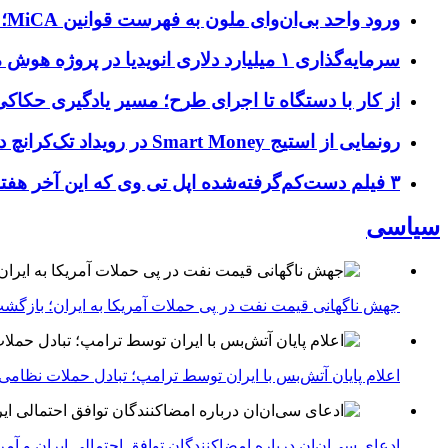
ورود واحد بی‌ان‌وای ملون به فهرست قوانین MiCA؛ افزودن ۱۵ ارائه‌دهنده جدید توسط نهاد نظارتی اروپا
سرمایه‌گذاری ۱ میلیارد دلاری انویدیا در پروژه هوش مصنوعی ناور
از کار با دستگاه تا اجرای طرح؛ مسیر یادگیری حکاکی 
رونمایی از استیج Smart Money در رویداد تک‌کرانچ دیسراپ ۲۰۲۶؛ بررسی آینده فین‌تک، پرداخت‌ ها و هوش مصنوعی
۳ فیلم دست‌کم‌گرفته‌شده اپل تی وی که این آخر هفته باید تماشا کنید
سیاسی
جهش ناگهانی قیمت نفت در پی حملات آمریکا به ایران؛ بازگشت
اعلام پایان آتش‌بس با ایران توسط ترامپ؛ تبادل حملات نظامی
ادعای سی‌ان‌ان درباره امضاکنندگان توافق احتمالی ایران و آمر