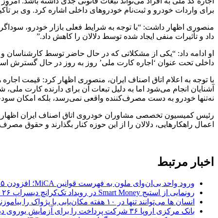
اجاره کد ملی به افراد می‌تواند تبعات قانونی جدی داشته باشد. ا
برای واردات خودرو و ثبت‌نام خودروهای داخلی اشاره کرد. وی بر تأکید
منصوری اظهار داشت: “با توجه به شرایط فعلی بازار خودرو، سوداگران
داد و تأثیرات منفی ایجاد شده توسط دلالان را کاهش داد.”
او ادامه داد: “یکی از مشکلاتی که در حال حاضر توسط کارشناسان و 
داخلی تحت عنوان ‘اجاره کارت ملی’ روز به روز در حال گسترش اس
با توجه به اعلام اتاق اصناف ایران، منصوری اظهار کرد: قیمت اجار
آشنایان انجام می‌شود اما به دلیل تبعات آن برای دارنده کارت ملی، ش
نه‌تنها خودرو به دست مصرف‌کننده واقعی نمی‌رسد، بلکه امکان سود
رئیس کمیسیون تخصصی مشاوران خودروی اتاق اصناف ایران اظهار کرد: 
اعمال راهکارهایی، دلالان را از این حوزه کنار بگذارند و حقوق مصرف‌
اخبار مرتبط
ورود واحد بی‌ان‌وای ملون به فهرست قوانین MiCA؛ افزودن ۱۵ ارائه‌دهنده جدید توسط نهاد نظارتی اروپا
رونمایی از استیج Smart Money در رویداد تک‌کرانچ دیسراپ ۲۰۲۶؛ بررسی آینده فین‌تک، پرداخت‌ ها و هوش مصنوعی
انسان‌ ها می‌توانند تنها در ۱۰ هفته مکان‌یابی با پژواک را بیاموزند؛ کشف بازسیم‌کشی و تغییر ساختار مغز با مکان‌یابی صوتی
بانک مرکزی اروپا ۳۶ شرکت پرداخت را برای آزمایش یوروی دیجیتال پیش از پایلوت ۲۰۲۷ انتخاب کرد