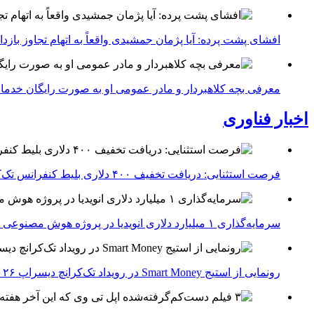
افشای پشت پرده: آیا پژمان جمشیدی واقعاً به اتهام تجاوز با
معرفی بچه کلاهبردار و مادر عمومی او به صورت رایگان خدما
اخبار فناوری
فرصت استثنایی: دریافت تخفیف ۴۰۰ دلاری بلیط کنفرانس تک‌کرانچ دیسراپت ۲۰۲۶
سرمایه‌گذاری ۱ میلیارد دلاری انویدیا در پروژه هوش مصنوعی ناور
رونمایی از استیج Smart Money در رویداد تک‌کرانچ دیسراپ ۲۰۲۶؛ بررسی آینده فین‌تک، پرداخت‌ ها و هوش مصنوعی