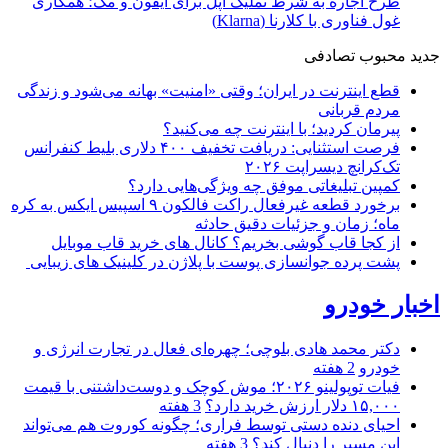
طرح اجاره به شرط تملیک اپل برای آیفون و مک؛ همکاری
غول فناوری با کلارنا (Klarna)
جدید
محبوب
تصادفی
قطع اینترنت در ایران؛ وقتی «امنیت» بهانه می‌شود و زندگی
مردم قربانی
پیرمان کردید؛ با اینترنت چه می‌کنید؟
فرصت استثنایی: دریافت تخفیف ۴۰۰ دلاری بلیط کنفرانس
تک‌کرانچ دیسراپت ۲۰۲۶
کمپین تبلیغاتی موفق چه ویژگی‌هایی دارد؟
برخورد قطعه غیرفعال راکت فالکون ۹ اسپیس ایکس به کره
ماه؛ زمان و جزئیات دقیق حادثه
از کجا قاب گوشی بخریم؟ کانال های خرید قاب موبایل
پشت پرده جوانسازی پوست با پلاژن در کلینیک های زیبایی
اخبار خودرو
دکتر محمد هادی بلوچی؛ چهره‌ای فعال در تجارت انرژی و
خودرو
2 هفته
فیات توپولینو ۲۰۲۶؛ موش کوچک و دوست‌داشتنی با قیمت
۱۵,۰۰۰ دلار ارزش خرید دارد؟
3 هفته
احیای دنده دستی توسط فراری؛ چگونه کوروت هم می‌تواند
این مسیر را دنبال کند؟
3 هفته