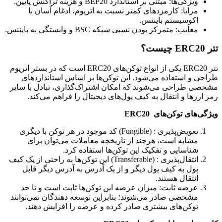
ویژگی‌ها: مبتنی بر استاندارد BEP20 و هزینه تراکنش پایین.
مزایا: کارمزدهای کمتر نسبت به اتریوم، ادغام آسان با
اکوسیستم بایننس.
معایب: متمرکز بودن نسبی شبکه BSC و وابستگی به بایننس.
تتر ERC20 چیست؟
تتر ERC20 یکی از انواع توکن‌های ERC20 است که در بستر اتریوم
طراحی و استفاده می‌شود. این توکن‌ها بر اساس استانداردهای
مشخصی طراحی می‌شوند که امکان اشتراک‌گذاری، تبادل با سایر
رمز ارزها و انتقال به کیف پول‌های دیجیتال را فراهم می‌کند.
ویژگی‌های توکن‌های ERC20
تعویض‌پذیری : (Fungible) کد موجود در هر توکن با دیگری
مشابه است، هرچند از تاریخچه معاملات می‌توان برای
شناسایی و تفکیک این توکن‌ها استفاده کرد.
انتقال‌پذیری : (Transferable) این توکن‌ها به راحتی از یک کیف
پول به کیف پول دیگر و از یک آدرس به آدرس دیگر قابل
انتقال هستند.
عرضه ثابت: میزان عرضه این توکن‌ها ثابت است و تا حد
مشخصی صادر می‌شوند؛ بنابراین توسعه دهندگان نمی‌توانند
توکن‌های بیشتری صادر کرده و عرضه را افزایش دهند.