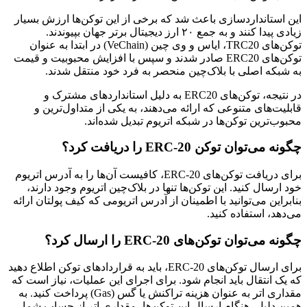
این استانداردسازی باعث شد که برخی از این توکن‌ها ارزش بسیار
زیادی پیدا کنند و به جمع ۲۰ ارز دیجیتال برتر جهان بپیوندند.
توکن‌های TRC20، ایاس و وی چین (VeChain) در ابتدا به عنوان
توکن‌های ERC20 صادر شدند و سپس با افزایش محبوبیت و قیمت
به شبکه اصلی با بلاک‌چین منحصر به فرد خود منتقل شدند.
در نتیجه، توکن‌های ERC20 به دلیل استانداردهای مشترک و
قابلیت‌های متنوعی که ارائه می‌دهند، به یکی از متداول‌ترین و
محبوب‌ترین توکن‌ها در شبکه اتریوم تبدیل شده‌اند.
چگونه می‌توان توکن ERC-20 را دریافت کرد؟
برای دریافت توکن‌های ERC-20، کافیست آن‌ها را به آدرس اتریوم
خود ارسال کنید. این توکن‌ها تنها در بلاک‌چین اتریوم وجود دارند،
بنابراین می‌توانید با اطمینان از آدرس اتریومی که کیف پولتان ارائه
می‌دهد، استفاده کنید.
چگونه می‌توان توکن‌های ERC-20 را ارسال کرد؟
برای ارسال توکن‌های ERC-20، باید به قراردادهای توکن اطلاع دهید
که یک انتقال باید انجام شود. برای اجرای این عملیات، نیاز است که
مقداری اتر به عنوان هزینه تراکنش یا گس (Gas) پرداخت کنید. به
همین دلیل، هنگام ارسال این توکن‌ها، مقداری اتر از حساب شما