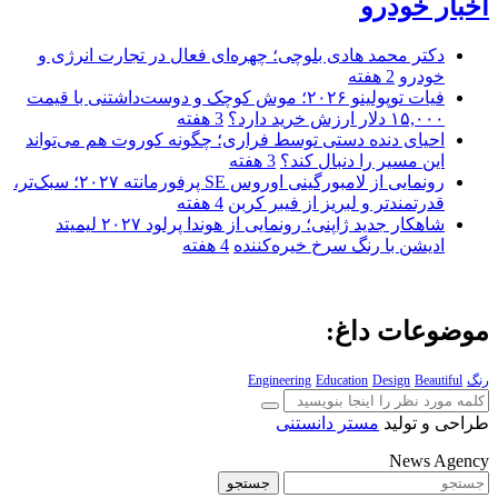
اخبار خودرو
دکتر محمد هادی بلوچی؛ چهره‌ای فعال در تجارت انرژی و
خودرو
2 هفته
فیات توپولینو ۲۰۲۶؛ موش کوچک و دوست‌داشتنی با قیمت
۱۵,۰۰۰ دلار ارزش خرید دارد؟
3 هفته
احیای دنده دستی توسط فراری؛ چگونه کوروت هم می‌تواند
این مسیر را دنبال کند؟
3 هفته
رونمایی از لامبورگینی اوروس SE پرفورمانته ۲۰۲۷؛ سبک‌تر،
قدرتمندتر و لبریز از فیبر کربن
4 هفته
شاهکار جدید ژاپنی؛ رونمایی از هوندا پرلود ۲۰۲۷ لیمیتد
ادیشن با رنگ سرخ خیره‌کننده
4 هفته
موضوعات داغ:
رنگ
Beautiful
Design
Education
Engineering
طراحی و تولید
مستر دانستنی
News Agency
جستجو