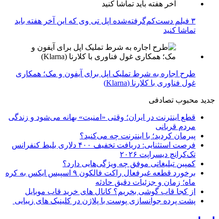
۳ فیلم دست‌کم‌گرفته‌شده اپل تی وی که این آخر هفته باید
تماشا کنید
طرح اجاره به شرط تملیک اپل برای آیفون و مک؛ همکاری
غول فناوری با کلارنا (Klarna)
جدید
محبوب
تصادفی
قطع اینترنت در ایران؛ وقتی «امنیت» بهانه می‌شود و زندگی
مردم قربانی
پیرمان کردید؛ با اینترنت چه می‌کنید؟
فرصت استثنایی: دریافت تخفیف ۴۰۰ دلاری بلیط کنفرانس
تک‌کرانچ دیسراپت ۲۰۲۶
کمپین تبلیغاتی موفق چه ویژگی‌هایی دارد؟
برخورد قطعه غیرفعال راکت فالکون ۹ اسپیس ایکس به کره
ماه؛ زمان و جزئیات دقیق حادثه
از کجا قاب گوشی بخریم؟ کانال های خرید قاب موبایل
پشت پرده جوانسازی پوست با پلاژن در کلینیک های زیبایی