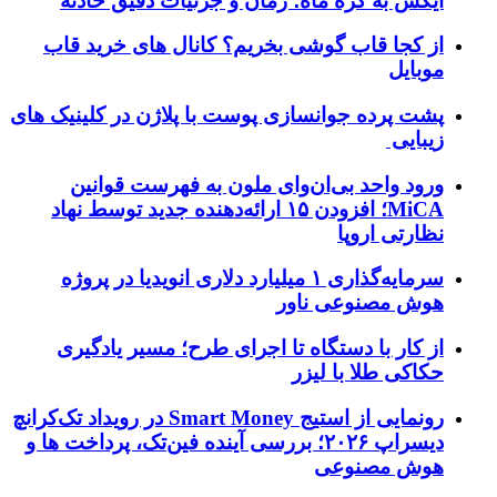
ایکس به کره ماه؛ زمان و جزئیات دقیق حادثه
از کجا قاب گوشی بخریم؟ کانال های خرید قاب
موبایل
پشت پرده جوانسازی پوست با پلاژن در کلینیک های
زیبایی
ورود واحد بی‌ان‌وای ملون به فهرست قوانین
MiCA؛ افزودن ۱۵ ارائه‌دهنده جدید توسط نهاد
نظارتی اروپا
سرمایه‌گذاری ۱ میلیارد دلاری انویدیا در پروژه
هوش مصنوعی ناور
از کار با دستگاه تا اجرای طرح؛ مسیر یادگیری
حکاکی طلا با لیزر
رونمایی از استیج Smart Money در رویداد تک‌کرانچ
دیسراپ ۲۰۲۶؛ بررسی آینده فین‌تک، پرداخت‌ ها و
هوش مصنوعی