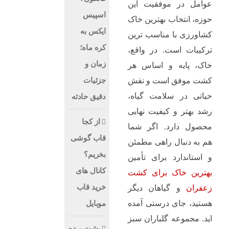
عوامل در موفقیت این
اسپیس
حوزه، انتخاب بهترین خاک
ایکس به
کشاورزی با مناسب‌ ترین
کره ماه؛
ترکیبات است. در واقع،
زمان و
خاک، پایه و اساس هر
جزئیات
کشت موفق است و نقش
حیاتی در سلامت گیاه،
دقیق حادثه
رشد بهتر و کیفیت نهایی
از کجا
محصول دارد. اگر شما
قاب گوشی
هم به دنبال راهی مطمئن
بخریم؟
و استاندارد برای تأمین
کانال های
بهترین خاک برای کشت
خرید قاب
زعفران
و گیاهان دیگر
هستید، جای درستی آمده‌
موبایل
اید. مجموعه گلباران سبز
پشت پرده