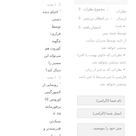
3 هفته
مجموع نظرات : 0
نظرات
احیای دنده
در انتظار بررسی : 0
ارسال
دستی
شده
توسط
انتشار یافته : 0
توسط شما، پس
فراری؛
از تایید توسط مدیران سایت
چگونه
منتشر خواهد شد.
کوروت هم
نظراتی که حاوی تهمت یا افترا
می‌تواند این
باشد منتشر نخواهد شد.
مسیر را
نظراتی که به غیر از زبان
دنبال کند؟
فارسی یا غیر مرتبط با خبر باشد
3 هفته
منتشر نخواهد شد.
رونمایی از
لامبورگینی
اوروس SE
پرفورمانته
۲۰۲۷؛
سبک‌تر،
قدرتمندتر و
لبریز از