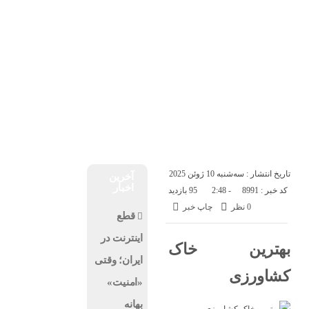
درباره ما
تماس با ما
جمعه, ۱۶ مرداد , ۱۴۰۵
اخبار فناوری
اخبار شرکت ها
اخبار موبایل
کسب و کار
هوش مصنوعی
ارز دیجیتال
تاریخ انتشار : سه‌شنبه 10 ژوئن 2025
آخرین
اخبار
کد خبر : 8991
- 2:48
95 بازدید
0 نظر
چاپ خبر
قطع
اینترنت در
بهترین خاک
ایران؛ وقتی
کشاورزی
«امنیت»
بهانه