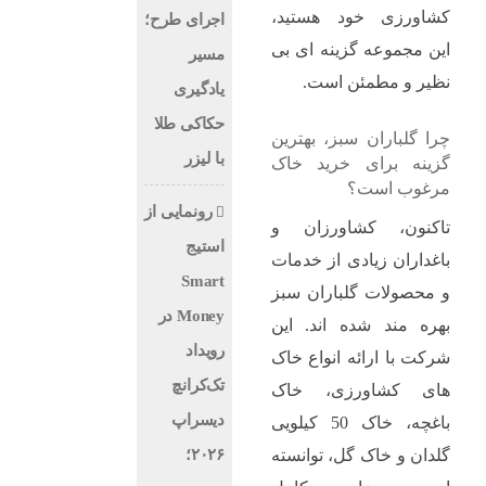
کشاورزی خود هستید،
اجرای طرح؛
این مجموعه گزینه ‌ای بی
مسیر
‌نظیر و مطمئن است.
یادگیری
حکاکی طلا
چرا گلباران سبز، بهترین
با لیزر
گزینه برای خرید خاک
مرغوب است؟
رونمایی از
تاکنون، کشاورزان و
استیج
باغداران زیادی از خدمات
Smart
و محصولات گلباران سبز
Money در
بهره ‌مند شده‌ اند. این
رویداد
شرکت با ارائه انواع خاک‌
تک‌کرانچ
های کشاورزی، خاک
دیسراپ
باغچه، خاک 50 کیلویی
۲۰۲۶؛
گلدان و خاک گل، توانسته