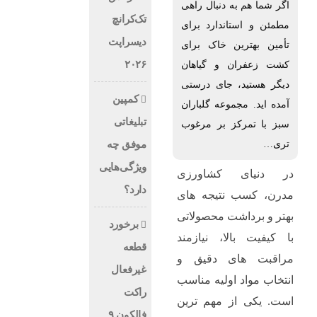
اگر شما هم به دنبال راهی
تک‌کرانچ
مطمئن و استاندارد برای
دیسراپت
تأمین بهترین خاک برای
۲۰۲۶
کشت زعفران و گیاهان
دیگر هستید، جای درستی
کمپین
آمده‌ اید. مجموعه گلباران
تبلیغاتی
سبز با تمرکز بر مرغوب‌
تری…
موفق چه
ویژگی‌هایی
در دنیای کشاورزی
دارد؟
مدرن، کسب نتیجه‌ های
بهتر و برداشت محصولاتی
برخورد
با کیفیت بالا، نیازمند
قطعه
مراقبت‌ های دقیق و
غیرفعال
انتخاب مواد اولیه مناسب
راکت
است. یکی از مهم ‌ترین
فالکون ۹