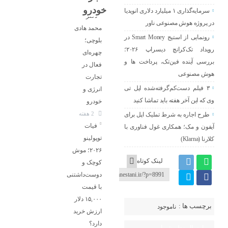
خودرو
سرمایه‌گذاری ۱ میلیارد دلاری انویدیا
دکتر
در پروژه هوش مصنوعی ناور
محمد هادی
رونمایی از استیج Smart Money در
بلوچی؛
رویداد تک‌کرانچ دیسراپ ۲۰۲۶؛
چهره‌ای
بررسی آینده فین‌تک، پرداخت‌ ها و
فعال در
هوش مصنوعی
تجارت
۳ فیلم دست‌کم‌گرفته‌شده اپل تی
انرژی و
وی که این آخر هفته باید تماشا کنید
خودرو
2 هفته
طرح اجاره به شرط تملیک اپل برای
فیات
آیفون و مک؛ همکاری غول فناوری با
توپولینو
کلارنا (Klarna)
۲۰۲۶؛ موش
لینک کوتاه
کوچک و
دوست‌داشتنی
با قیمت
۱۵,۰۰۰ دلار
برچسب ها :
ناموجود
ارزش خرید
دارد؟
ارسال نظر شما