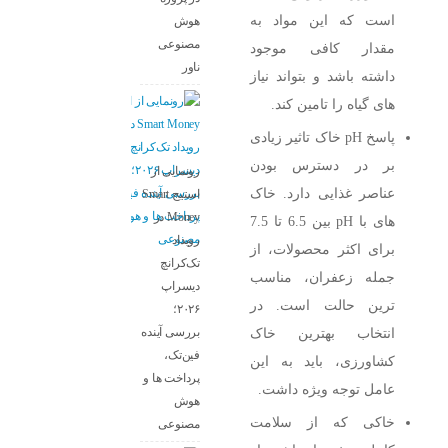
است که این مواد به
هوش
مصنوعی
مقدار کافی موجود
ناور
داشته باشد و بتواند نیاز
های گیاه را تامین کند.
پاسخ pH خاک تاثیر زیادی
بر در دسترس بودن
رونمایی از
عناصر غذایی دارد. خاک
استیج Smart
Money در
‌های با pH بین 6.5 تا 7.5
رویداد
برای اکثر محصولات، از
تک‌کرانچ
جمله زعفران، مناسب
دیسراپ
‌ترین حالت است. در
۲۰۲۶؛
بررسی آینده
انتخاب بهترین خاک
فین‌تک،
کشاورزی، باید به این
پرداخت‌ ها و
عامل توجه ویژه داشت.
هوش
خاکی که از سلامت
مصنوعی