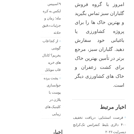
۹ اسپیس
امروز با گروه فروش
ایکس به کره
گلباران سبز تماس بگیرید
ماه؛ زمان و
و بهترین خاک‌ ها را برای
جزئیات دقیق
پروژه کشاورزی یا
حادثه
باغبانی خود سفارش
از کجا قاب
گوشی
دهید. گلباران سبز، مرجع
بخریم؟ کانال
برتر در تأمین بهترین خاک
های خرید
برای کشت زعفران و
قاب موبایل
خاک‌ های کشاورزی دیگر
پشت پرده
است.
جوانسازی
پوست با
پلاژن در
اخبار مرتبط
کلینیک های
زیبایی
فرصت استثنایی: دریافت تخفیف
۴۰۰ دلاری بلیط کنفرانس تک‌کرانچ
اخبار
دیسراپت ۲۰۲۶