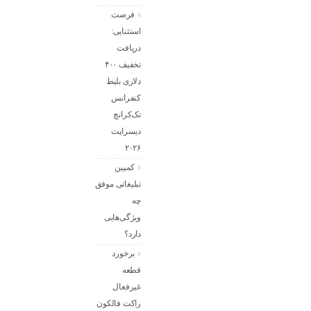
فرصت
استثنایی:
دریافت
تخفیف ۴۰۰
دلاری بلیط
کنفرانس
تک‌کرانچ
دیسراپت
۲۰۲۶
کمپین
تبلیغاتی موفق
چه
ویژگی‌هایی
دارد؟
برخورد
قطعه
غیرفعال
راکت فالکون