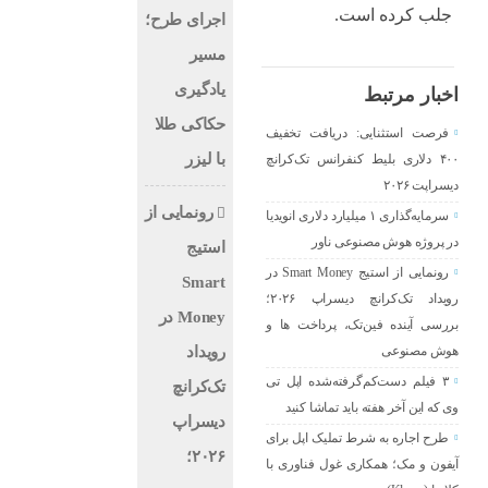
جلب کرده است.
اجرای طرح؛
مسیر
یادگیری
اخبار مرتبط
حکاکی طلا
فرصت استثنایی: دریافت تخفیف
با لیزر
۴۰۰ دلاری بلیط کنفرانس تک‌کرانچ
دیسراپت ۲۰۲۶
رونمایی از
سرمایه‌گذاری ۱ میلیارد دلاری انویدیا
در پروژه هوش مصنوعی ناور
استیج
رونمایی از استیج Smart Money در
Smart
رویداد تک‌کرانچ دیسراپ ۲۰۲۶؛
Money در
بررسی آینده فین‌تک، پرداخت‌ ها و
رویداد
هوش مصنوعی
۳ فیلم دست‌کم‌گرفته‌شده اپل تی
تک‌کرانچ
وی که این آخر هفته باید تماشا کنید
دیسراپ
طرح اجاره به شرط تملیک اپل برای
۲۰۲۶؛
آیفون و مک؛ همکاری غول فناوری با