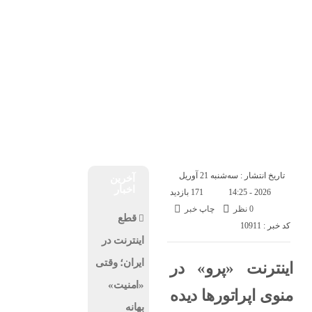
درباره ما
تماس با ما
جمعه, ۱۶ مرداد , ۱۴۰۵
اخبار فناوری
اخبار شرکت ها
اخبار موبایل
کسب و کار
هوش مصنوعی
ارز دیجیتال
تاریخ انتشار : سه‌شنبه 21 آوریل
آخرین
اخبار
2026 - 14:25
171 بازدید
0 نظر
چاپ خبر
قطع
کد خبر : 10911
اینترنت در
ایران؛ وقتی
اینترنت «پرو» در
«امنیت»
منوی اپراتورها دیده
بهانه