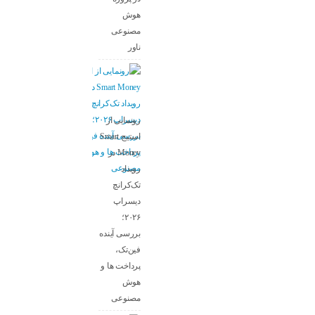
هوش
مصنوعی
ناور
رونمایی از
استیج Smart
Money در
رویداد
تک‌کرانچ
دیسراپ
۲۰۲۶؛
بررسی آینده
فین‌تک،
پرداخت‌ ها و
هوش
مصنوعی