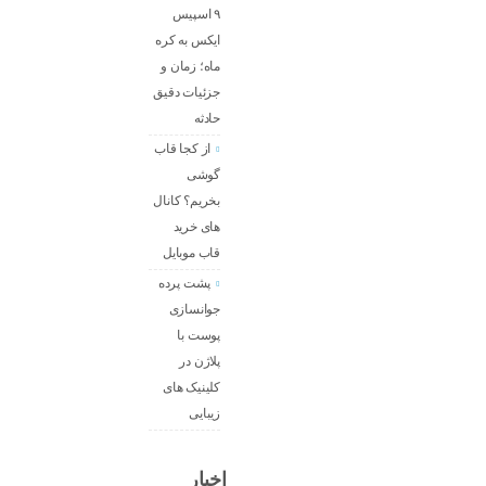
۹ اسپیس
ایکس به کره
ماه؛ زمان و
جزئیات دقیق
حادثه
از کجا قاب
گوشی
بخریم؟ کانال
های خرید
قاب موبایل
پشت پرده
جوانسازی
پوست با
پلاژن در
کلینیک های
زیبایی
اخبار