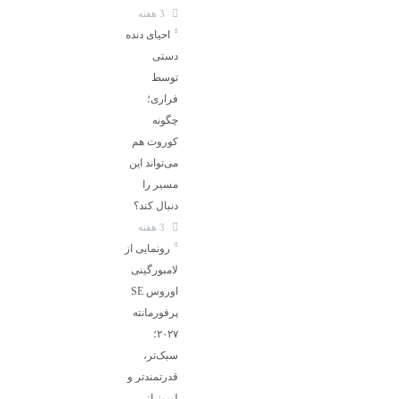
3 هفته
احیای دنده
دستی
توسط
فراری؛
چگونه
کوروت هم
می‌تواند این
مسیر را
دنبال کند؟
3 هفته
رونمایی از
لامبورگینی
اوروس SE
پرفورمانته
۲۰۲۷؛
سبک‌تر،
قدرتمندتر و
لبریز از