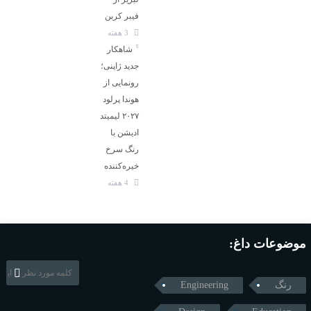
فیبر کربن
3 هفته
شاهکار
جدید ژاپنی؛
رونمایی از
هوندا پرلود
۲۰۲۷ لیمیتد
ادیشن با
رنگ سرخ
خیره‌کننده
4 هفته
موضوعات داغ:
رنگ
Engineering