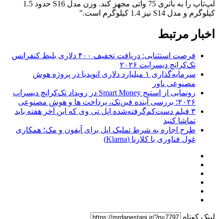
لپ‌تاپ را به باتری 75 واتی مجهز کند. وزن مدل S16 حدود 1.5
کیلوگرم و مدل S14 نیز 1.4 کیلوگرم است.”
اخبار مرتبط
فرصت استثنایی: دریافت تخفیف ۴۰۰ دلاری بلیط کنفرانس
تک‌کرانچ دیسراپت ۲۰۲۶
سرمایه‌گذاری ۱ میلیارد دلاری انویدیا در پروژه هوش
مصنوعی ناور
رونمایی از استیج Smart Money در رویداد تک‌کرانچ دیسراپ
۲۰۲۶؛ بررسی آینده فین‌تک، پرداخت‌ ها و هوش مصنوعی
۳ فیلم دست‌کم‌گرفته‌شده اپل تی وی که این آخر هفته باید
تماشا کنید
طرح اجاره به شرط تملیک اپل برای آیفون و مک؛ همکاری
غول فناوری با کلارنا (Klarna)
لینک کوتاه