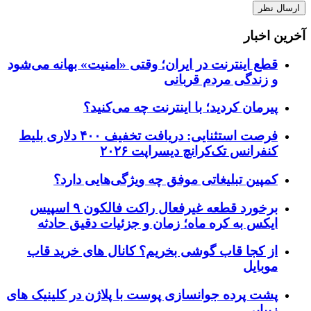
آخرین اخبار
قطع اینترنت در ایران؛ وقتی «امنیت» بهانه می‌شود
و زندگی مردم قربانی
پیرمان کردید؛ با اینترنت چه می‌کنید؟
فرصت استثنایی: دریافت تخفیف ۴۰۰ دلاری بلیط
کنفرانس تک‌کرانچ دیسراپت ۲۰۲۶
کمپین تبلیغاتی موفق چه ویژگی‌هایی دارد؟
برخورد قطعه غیرفعال راکت فالکون ۹ اسپیس
ایکس به کره ماه؛ زمان و جزئیات دقیق حادثه
از کجا قاب گوشی بخریم؟ کانال های خرید قاب
موبایل
پشت پرده جوانسازی پوست با پلاژن در کلینیک های
زیبایی