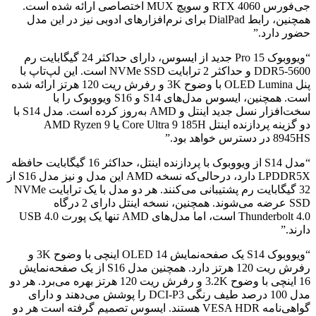
جی‌فورس RTX 4060 و سویچ MUX اختصاصی ارائه شده است.
همچنین، رابط DialPad برای نرم‌افزارهای ادوبی نیز در این مدل
حضور دارد.”
“ویووبوک Pro 15 جدید از ایسوس، دارای حداکثر 24 گیگابایت رم
DDR5-5600 و حداکثر 2 ترابایت NVMe SSD است. این لپ‌تاپ با
پنل OLED Lumina با وضوح 3K و رفرش ریت 120 هرتز ارائه شده
است. همچنین، ایسوس مدل‌های S14 و S16 ویووبوک را با
سخت‌افزار نسل جدید اینتل و AMD به‌روز کرده است. مدل S14 با
دو گزینه پردازنده اینتل Core Ultra 9 185H یا AMD Ryzen 9
8945HS در دسترس خواهد بود.”
“مدل S14 از ویووبوک با پردازنده اینتل، حداکثر 16 گیگابایت حافظه
LPDDR5X دارد، درحالی‌که نسخه AMD این مدل و نیز مدل S16 از
32 گیگابایت رم پشتیبانی می‌کنند. هر دو مدل با یک ترابایت NVMe
SSD عرضه می‌شوند. همچنین، نسخه اینتل دارای 2 درگاه
Thunderbolt 4.0 است، اما مدل‌های AMD تنها یک پورت USB 4.0
دارند.”
“ویووبوک S14 یک صفحه‌نمایش OLED 14 اینچی با وضوح 3K و
رفرش ریت 120 هرتز دارد. همچنین مدل S16 از یک صفحه‌نمایش
16 اینچی با وضوح 3.2K و رفرش ریت 120 هرتز بهره می‌برد. هر دو
مدل 100 درصد طیف رنگی DCI-P3 را پوشش می‌دهند و دارای
گواهی‌نامه VESA HDR هستند. ایسوس تصمیم گرفته است هر دو