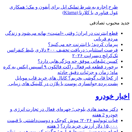
طرح اجاره به شرط تملیک اپل برای آیفون و مک؛ همکاری
غول فناوری با کلارنا (Klarna)
جدید
محبوب
تصادفی
قطع اینترنت در ایران؛ وقتی «امنیت» بهانه می‌شود و زندگی
مردم قربانی
پیرمان کردید؛ با اینترنت چه می‌کنید؟
فرصت استثنایی: دریافت تخفیف ۴۰۰ دلاری بلیط کنفرانس
تک‌کرانچ دیسراپت ۲۰۲۶
کمپین تبلیغاتی موفق چه ویژگی‌هایی دارد؟
برخورد قطعه غیرفعال راکت فالکون ۹ اسپیس ایکس به کره
ماه؛ زمان و جزئیات دقیق حادثه
از کجا قاب گوشی بخریم؟ کانال های خرید قاب موبایل
پشت پرده جوانسازی پوست با پلاژن در کلینیک های زیبایی
اخبار خودرو
دکتر محمد هادی بلوچی؛ چهره‌ای فعال در تجارت انرژی و
خودرو
2 هفته
فیات توپولینو ۲۰۲۶؛ موش کوچک و دوست‌داشتنی با قیمت
۱۵,۰۰۰ دلار ارزش خرید دارد؟
3 هفته
احیای دنده دستی توسط فراری؛ چگونه کوروت هم می‌تواند